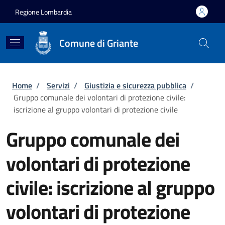
Salta al contenuto principale
Skip to footer content
Regione Lombardia
Comune di Griante
Briciole di pane
Home
/
Servizi
/
Giustizia e sicurezza pubblica
/
Gruppo comunale dei volontari di protezione civile:
iscrizione al gruppo volontari di protezione civile
Gruppo comunale dei
volontari di protezione
civile: iscrizione al gruppo
volontari di protezione