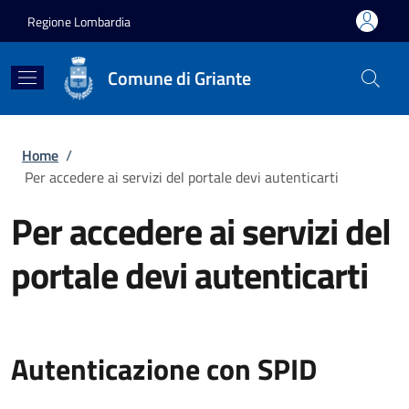
Salta al contenuto principale
Skip to footer content
Regione Lombardia
Comune di Griante
Briciole di pane
Home
/
Per accedere ai servizi del portale devi autenticarti
Per accedere ai servizi del
portale devi autenticarti
Autenticazione con SPID