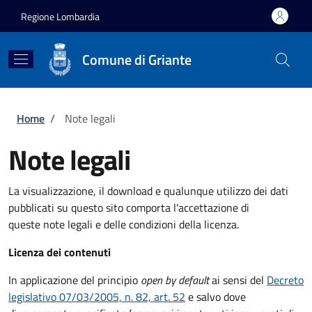
Salta al contenuto principale
Skip to footer content
Regione Lombardia
Comune di Griante
Briciole di pane
Home
/
Note legali
Note legali
La visualizzazione, il download e qualunque utilizzo dei dati
pubblicati su questo sito comporta l'accettazione di
queste note legali e delle condizioni della licenza.
Licenza dei contenuti
In applicazione del principio
open by default
ai sensi del
Decreto
legislativo 07/03/2005, n. 82, art. 52
e salvo dove