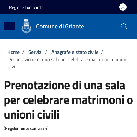
Salta al contenuto principale
Skip to footer content
Regione Lombardia
Comune di Griante
Briciole di pane
Home
/
Servizi
/
Anagrafe e stato civile
/
Prenotazione di una sala per celebrare matrimoni o unioni
civili
Prenotazione di una sala
per celebrare matrimoni o
unioni civili
(Regolamento comunale)