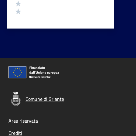
Valuta 2 stelle su 5
Valuta 1 stelle su 5
Comune di Griante
Footer menu
Area riservata
Crediti