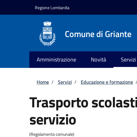
Salta al contenuto principale
Skip to footer content
Regione Lombardia
Comune di Griante
Amministrazione
Novità
Servizi
Briciole di pane
Home
/
Servizi
/
Educazione e formazione
Trasporto scolasti
servizio
(Regolamento comunale)