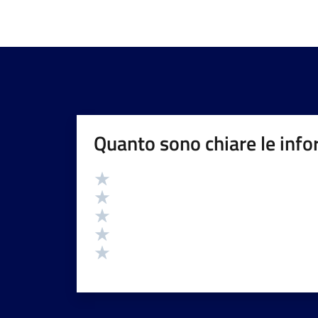
Quanto sono chiare le info
Valutazione
Valuta 5 stelle su 5
Valuta 4 stelle su 5
Valuta 3 stelle su 5
Valuta 2 stelle su 5
Valuta 1 stelle su 5