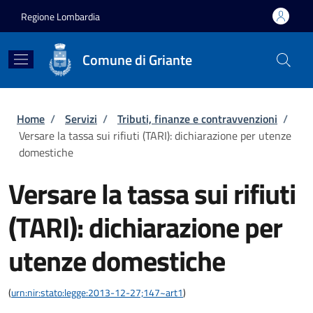
Salta al contenuto principale
Skip to footer content
Regione Lombardia
Comune di Griante
Briciole di pane
Home
/
Servizi
/
Tributi, finanze e contravvenzioni
/
Versare la tassa sui rifiuti (TARI): dichiarazione per utenze
domestiche
Versare la tassa sui rifiuti
(TARI): dichiarazione per
utenze domestiche
(
urn:nir:stato:legge:2013-12-27;147~art1
)