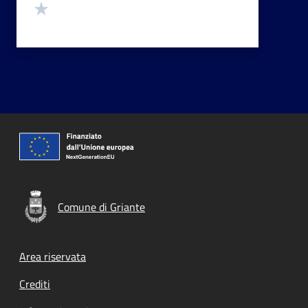
Valuta 1 stelle su 5
Comune di Griante
Footer menu
Area riservata
Crediti