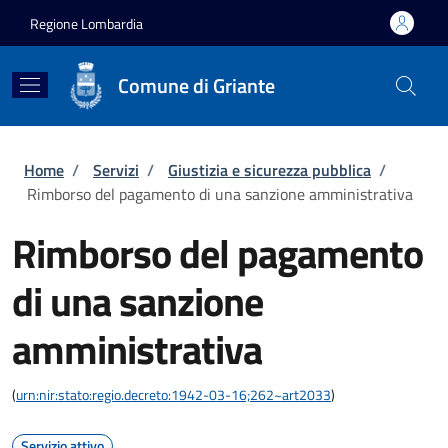
Salta al contenuto principale
Skip to footer content
Regione Lombardia
Comune di Griante
Briciole di pane
Home
/
Servizi
/
Giustizia e sicurezza pubblica
/
Rimborso del pagamento di una sanzione amministrativa
Rimborso del pagamento
di una sanzione
amministrativa
(
urn:nir:stato:regio.decreto:1942-03-16;262~art2033
)
Servizio attivo