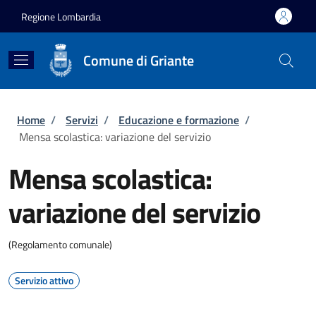
Salta al contenuto principale
Skip to footer content
Regione Lombardia
Comune di Griante
Briciole di pane
Home
/
Servizi
/
Educazione e formazione
/
Mensa scolastica: variazione del servizio
Mensa scolastica:
variazione del servizio
(Regolamento comunale)
Servizio attivo