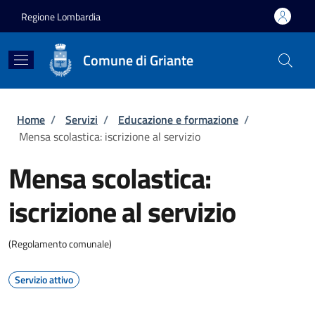
Salta al contenuto principale
Skip to footer content
Regione Lombardia
Comune di Griante
Briciole di pane
Home
/
Servizi
/
Educazione e formazione
/
Mensa scolastica: iscrizione al servizio
Mensa scolastica:
iscrizione al servizio
(Regolamento comunale)
Servizio attivo