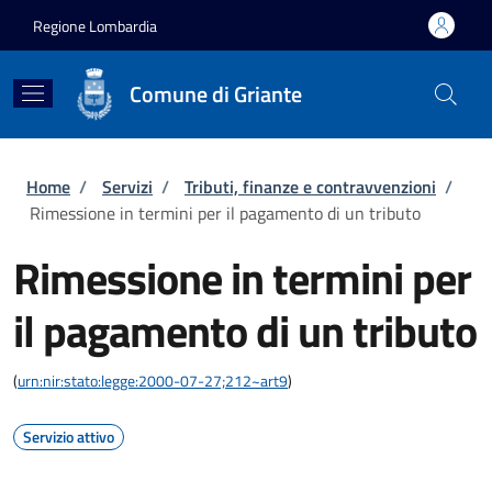
Salta al contenuto principale
Skip to footer content
Regione Lombardia
Comune di Griante
Briciole di pane
Home
/
Servizi
/
Tributi, finanze e contravvenzioni
/
Rimessione in termini per il pagamento di un tributo
Rimessione in termini per
il pagamento di un tributo
(
urn:nir:stato:legge:2000-07-27;212~art9
)
Servizio attivo