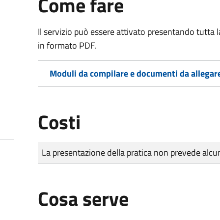
Come fare
Il servizio può essere attivato presentando tutta
in formato PDF.
Moduli da compilare e documenti da allegar
Costi
Tipo di pagamento
Importo
La presentazione della pratica non prevede al
Cosa serve