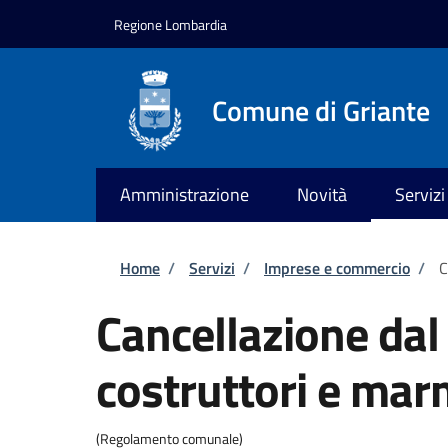
Salta al contenuto principale
Skip to footer content
Regione Lombardia
Comune di Griante
Amministrazione
Novità
Servizi
Briciole di pane
Home
/
Servizi
/
Imprese e commercio
/
C
Cancellazione dal 
costruttori e mar
(Regolamento comunale)