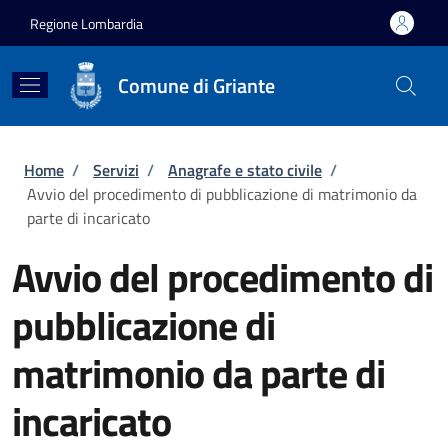
Salta al contenuto principale
Skip to footer content
Regione Lombardia
Comune di Griante
Briciole di pane
Home
/
Servizi
/
Anagrafe e stato civile
/
Avvio del procedimento di pubblicazione di matrimonio da
parte di incaricato
Avvio del procedimento di
pubblicazione di
matrimonio da parte di
incaricato