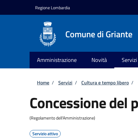
Salta al contenuto principale
Skip to footer content
Regione Lombardia
Comune di Griante
Amministrazione
Novità
Servizi
Briciole di pane
Home
/
Servizi
/
Cultura e tempo libero
/
Concessione del p
(Regolamento dell'Amministrazione)
Servizio attivo