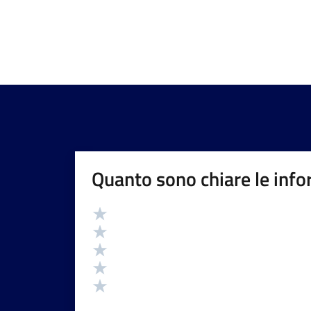
Quanto sono chiare le info
Valutazione
Valuta 5 stelle su 5
Valuta 4 stelle su 5
Valuta 3 stelle su 5
Valuta 2 stelle su 5
Valuta 1 stelle su 5