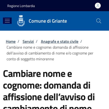
Salta al contenuto principale
Skip to footer content
Regione Lombardia
Comune di Griante
Briciole di pane
Home
/
Servizi
/
Anagrafe e stato civile
/
Cambiare nome e cognome: domanda di affissione
dell’avviso di cambiamento di nome e/o cognome per
conto di soggetto minorenne
Cambiare nome e
cognome: domanda di
affissione dell’avviso di
cambiamento di nome