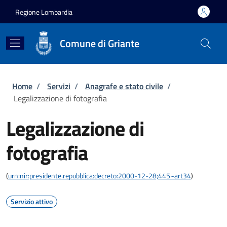
Salta al contenuto principale
Skip to footer content
Regione Lombardia
Comune di Griante
Briciole di pane
Home
/
Servizi
/
Anagrafe e stato civile
/
Legalizzazione di fotografia
Legalizzazione di
fotografia
(
urn:nir:presidente.repubblica:decreto:2000-12-28;445~art34
)
Servizio attivo