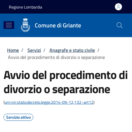
Salta al contenuto principale
Skip to footer content
Regione Lombardia
Comune di Griante
Briciole di pane
Home
/
Servizi
/
Anagrafe e stato civile
/
Avvio del procedimento di divorzio o separazione
Avvio del procedimento di
divorzio o separazione
(
urn:nir:stato:decreto.legge:2014-09-12;132~art12
)
Servizio attivo