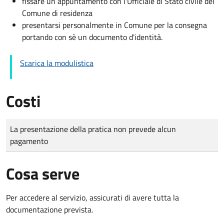
fissare un appuntamento con l'Ufficiale di Stato civile del
Comune di residenza
presentarsi personalmente in Comune per la consegna
portando con sè un documento d'identità.
Scarica la modulistica
Costi
Tipo di pagamento
Importo
La presentazione della pratica non prevede alcun
pagamento
Cosa serve
Per accedere al servizio, assicurati di avere tutta la
documentazione prevista.