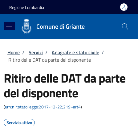
Salta al contenuto principale
Skip to footer content
Regione Lombardia
Comune di Griante
Briciole di pane
Home
/
Servizi
/
Anagrafe e stato civile
/
Ritiro delle DAT da parte del disponente
Ritiro delle DAT da parte
del disponente
(
urn:nir:stato:legge:2017-12-22;219~art4
)
Servizio attivo