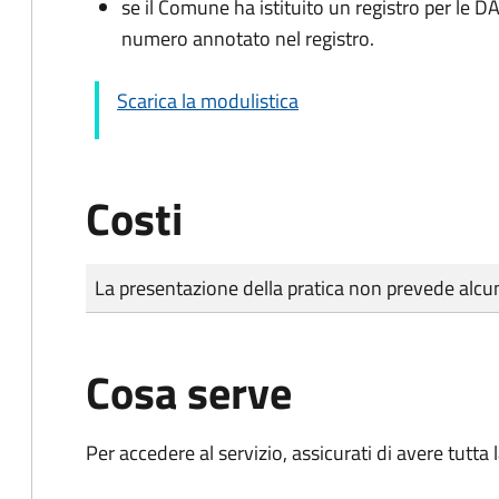
se il Comune ha istituito un registro per le 
numero annotato nel registro.
Scarica la modulistica
Costi
Tipo di pagamento
Importo
La presentazione della pratica non prevede al
Cosa serve
Per accedere al servizio, assicurati di avere tutt