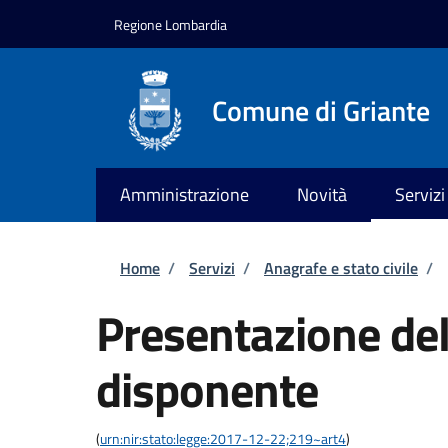
Salta al contenuto principale
Skip to footer content
Regione Lombardia
Comune di Griante
Amministrazione
Novità
Servizi
Briciole di pane
Home
/
Servizi
/
Anagrafe e stato civile
/
Presentazione del
disponente
(
urn:nir:stato:legge:2017-12-22;219~art4
)