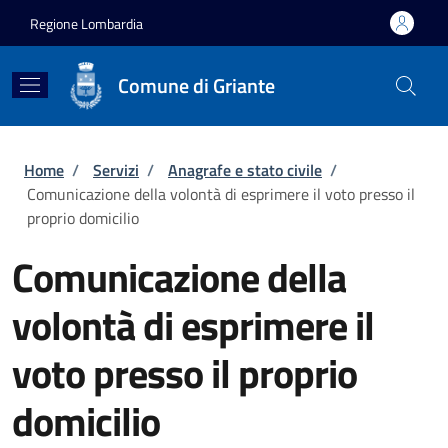
Salta al contenuto principale
Skip to footer content
Regione Lombardia
Comune di Griante
Briciole di pane
Home
/
Servizi
/
Anagrafe e stato civile
/
Comunicazione della volontà di esprimere il voto presso il
proprio domicilio
Comunicazione della
volontà di esprimere il
voto presso il proprio
domicilio