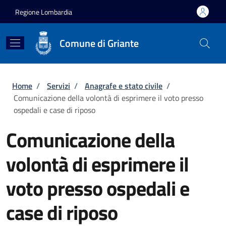
Salta al contenuto principale
Skip to footer content
Regione Lombardia
Comune di Griante
Briciole di pane
Home
/
Servizi
/
Anagrafe e stato civile
/
Comunicazione della volontà di esprimere il voto presso
ospedali e case di riposo
Comunicazione della
volontà di esprimere il
voto presso ospedali e
case di riposo