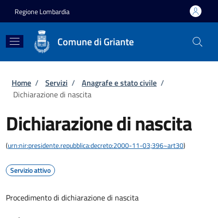
Salta al contenuto principale
Skip to footer content
Regione Lombardia
Comune di Griante
Briciole di pane
Home
/
Servizi
/
Anagrafe e stato civile
/
Dichiarazione di nascita
Dichiarazione di nascita
(
urn:nir:presidente.repubblica:decreto:2000-11-03;396~art30
)
Servizio attivo
Procedimento di dichiarazione di nascita