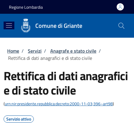
Salta al contenuto principale
Skip to footer content
Regione Lombardia
Comune di Griante
Briciole di pane
Home
/
Servizi
/
Anagrafe e stato civile
/
Rettifica di dati anagrafici e di stato civile
Rettifica di dati anagrafici
e di stato civile
(
urn:nir:presidente.repubblica:decreto:2000-11-03;396~art98
)
Servizio attivo