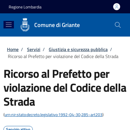
Salta al contenuto principale
Skip to footer content
Regione Lombardia
Comune di Griante
Briciole di pane
Home
/
Servizi
/
Giustizia e sicurezza pubblica
/
Ricorso al Prefetto per violazione del Codice della Strada
Ricorso al Prefetto per
violazione del Codice della
Strada
(
urn:nir:stato:decreto.legislativo:1992-04-30;285~art203
)
Servizio attivo