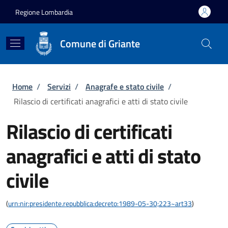
Salta al contenuto principale
Skip to footer content
Regione Lombardia
Comune di Griante
Briciole di pane
Home
/
Servizi
/
Anagrafe e stato civile
/
Rilascio di certificati anagrafici e atti di stato civile
Rilascio di certificati
anagrafici e atti di stato
civile
(
urn:nir:presidente.repubblica:decreto:1989-05-30;223~art33
)