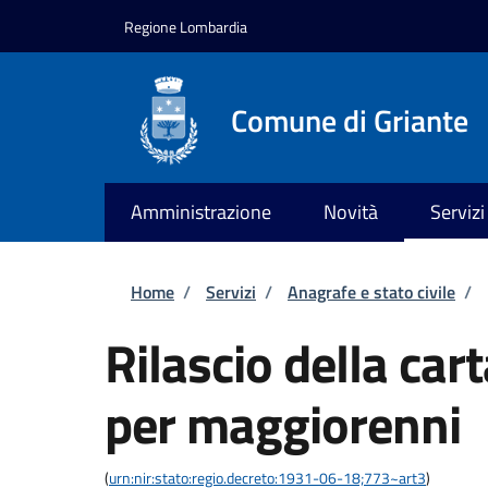
Salta al contenuto principale
Skip to footer content
Regione Lombardia
Comune di Griante
Amministrazione
Novità
Servizi
Briciole di pane
Home
/
Servizi
/
Anagrafe e stato civile
/
Rilascio della car
per maggiorenni
(
urn:nir:stato:regio.decreto:1931-06-18;773~art3
)