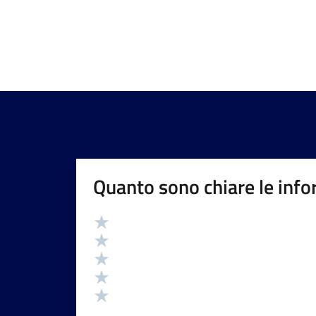
Quanto sono chiare le info
Valutazione
Valuta 5 stelle su 5
Valuta 4 stelle su 5
Valuta 3 stelle su 5
Valuta 2 stelle su 5
Valuta 1 stelle su 5