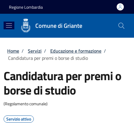
Salta al contenuto principale
Skip to footer content
Regione Lombardia
Comune di Griante
Briciole di pane
Home
/
Servizi
/
Educazione e formazione
/
Candidatura per premi o borse di studio
Candidatura per premi o
borse di studio
(Regolamento comunale)
Servizio attivo