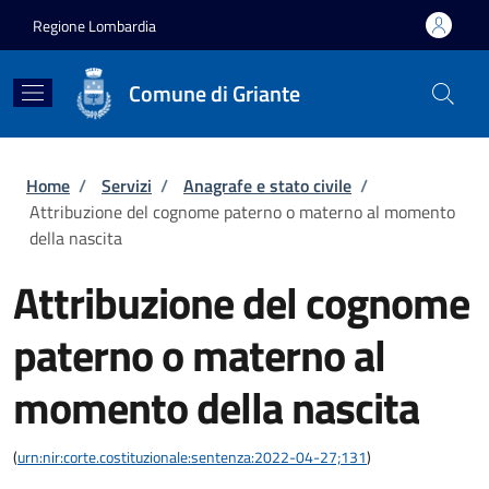
Salta al contenuto principale
Skip to footer content
Regione Lombardia
Comune di Griante
Briciole di pane
Home
/
Servizi
/
Anagrafe e stato civile
/
Attribuzione del cognome paterno o materno al momento
della nascita
Attribuzione del cognome
paterno o materno al
momento della nascita
(
urn:nir:corte.costituzionale:sentenza:2022-04-27;131
)