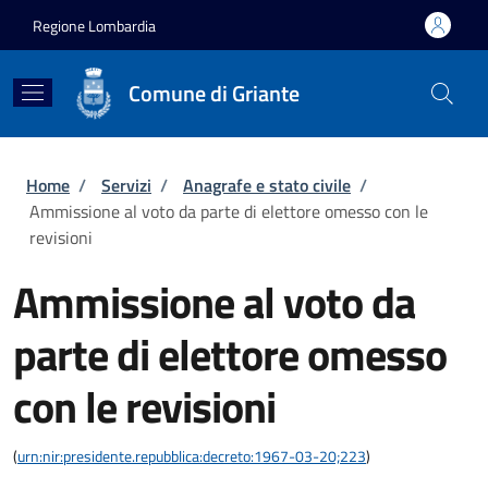
Salta al contenuto principale
Skip to footer content
Regione Lombardia
Comune di Griante
Briciole di pane
Home
/
Servizi
/
Anagrafe e stato civile
/
Ammissione al voto da parte di elettore omesso con le
revisioni
Ammissione al voto da
parte di elettore omesso
con le revisioni
(
urn:nir:presidente.repubblica:decreto:1967-03-20;223
)