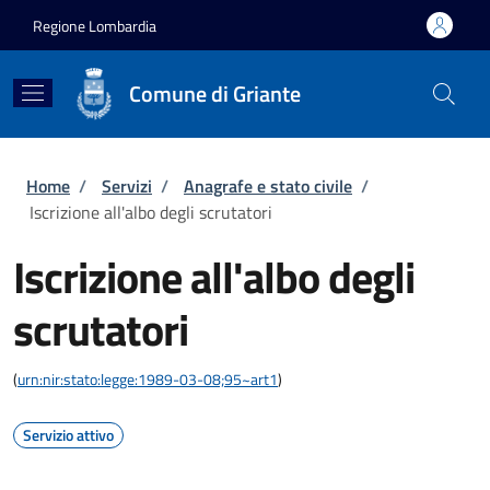
Salta al contenuto principale
Skip to footer content
Regione Lombardia
Comune di Griante
Briciole di pane
Home
/
Servizi
/
Anagrafe e stato civile
/
Iscrizione all'albo degli scrutatori
Iscrizione all'albo degli
scrutatori
(
urn:nir:stato:legge:1989-03-08;95~art1
)
Servizio attivo