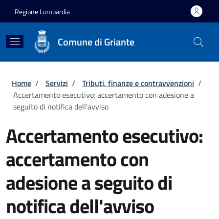
Salta al contenuto principale
Skip to footer content
Regione Lombardia
Comune di Griante
Briciole di pane
Home
/
Servizi
/
Tributi, finanze e contravvenzioni
/
Accertamento esecutivo: accertamento con adesione a
seguito di notifica dell'avviso
Accertamento esecutivo:
accertamento con
adesione a seguito di
notifica dell'avviso