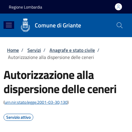
Salta al contenuto principale
Skip to footer content
Regione Lombardia
Comune di Griante
Briciole di pane
Home
/
Servizi
/
Anagrafe e stato civile
/
Autorizzazione alla dispersione delle ceneri
Autorizzazione alla
dispersione delle ceneri
(
urn:nir:stato:legge:2001-03-30;130
)
Servizio attivo