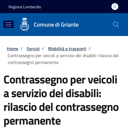
Salta al contenuto principale
Skip to footer content
Regione Lombardia
Comune di Griante
Briciole di pane
Home
/
Servizi
/
Mobilità e trasporti
/
Contrassegno per veicoli a servizio dei disabili: rilascio del
contrassegno permanente
Contrassegno per veicoli
a servizio dei disabili:
rilascio del contrassegno
permanente