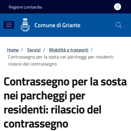
Salta al contenuto principale
Skip to footer content
Regione Lombardia
Comune di Griante
Briciole di pane
Home
/
Servizi
/
Mobilità e trasporti
/
Contrassegno per la sosta nei parcheggi per residenti:
rilascio del contrassegno
Contrassegno per la sosta
nei parcheggi per
residenti: rilascio del
contrassegno