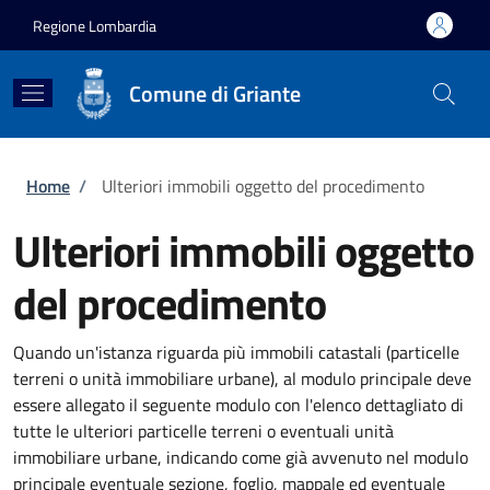
Salta al contenuto principale
Skip to footer content
Regione Lombardia
Comune di Griante
Briciole di pane
Home
/
Ulteriori immobili oggetto del procedimento
Ulteriori immobili oggetto
del procedimento
Quando un'istanza riguarda più immobili catastali (particelle
terreni o unità immobiliare urbane), al modulo principale deve
essere allegato il seguente modulo con l'elenco dettagliato di
tutte le ulteriori particelle terreni o eventuali unità
immobiliare urbane, indicando come già avvenuto nel modulo
principale eventuale sezione, foglio, mappale ed eventuale