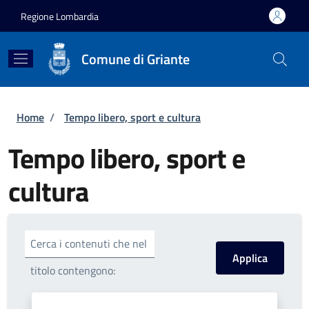
Salta al contenuto principale
Skip to footer content
Regione Lombardia
Comune di Griante
Briciole di pane
Home
/
Tempo libero, sport e cultura
Tempo libero, sport e
cultura
Cerca i contenuti che nel
titolo contengono: