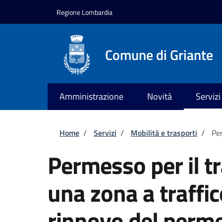
Salta al contenuto principale
Skip to footer content
Regione Lombardia
Comune di Griante
Amministrazione
Novità
Servizi
Briciole di pane
Home
/
Servizi
/
Mobilità e trasporti
/
Per
Permesso per il tr
una zona a traffic
rinnovo del perm