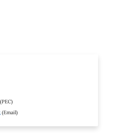
(PEC)
t
(Email)