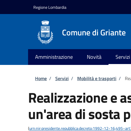
Salta al contenuto principale
Skip to footer content
Regione Lombardia
Comune di Griante
Amministrazione
Novità
Servizi
Briciole di pane
Home
/
Servizi
/
Mobilità e trasporti
/
Rea
Realizzazione e a
un'area di sosta p
(
urn:nir:presidente.repubblica:decreto:1992-12-16;495~ar