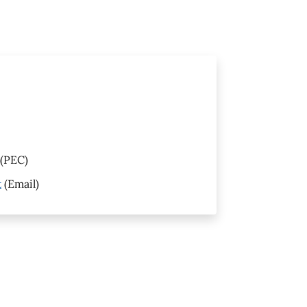
(PEC)
t
(Email)