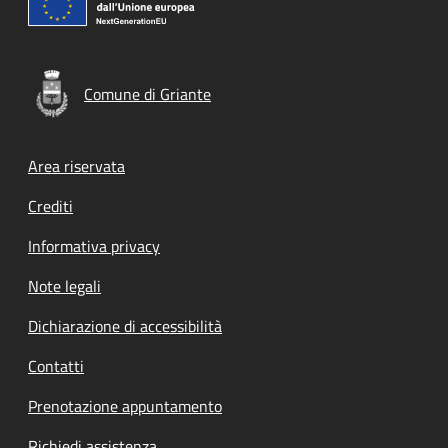
Comune di Griante
Footer menu
Area riservata
Crediti
Informativa privacy
Note legali
Dichiarazione di accessibilità
Contatti
Prenotazione appuntamento
Richiedi assistenza