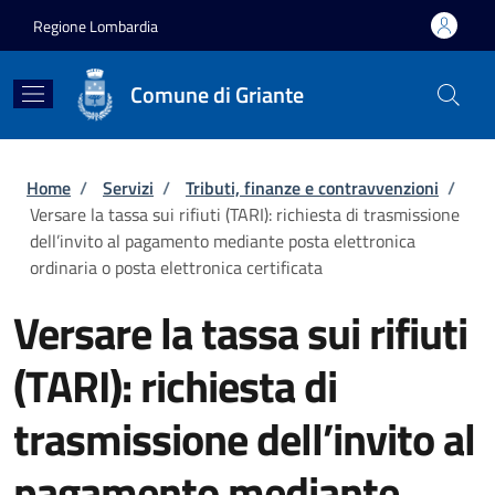
Salta al contenuto principale
Skip to footer content
Regione Lombardia
Comune di Griante
Briciole di pane
Home
/
Servizi
/
Tributi, finanze e contravvenzioni
/
Versare la tassa sui rifiuti (TARI): richiesta di trasmissione
dell’invito al pagamento mediante posta elettronica
ordinaria o posta elettronica certificata
Versare la tassa sui rifiuti
(TARI): richiesta di
trasmissione dell’invito al
pagamento mediante