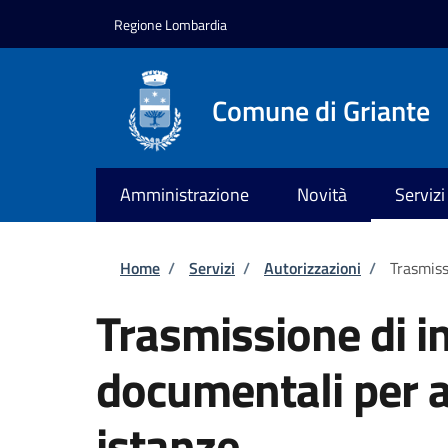
Salta al contenuto principale
Skip to footer content
Regione Lombardia
Comune di Griante
Amministrazione
Novità
Servizi
Briciole di pane
Home
/
Servizi
/
Autorizzazioni
/
Trasmiss
Trasmissione di i
documentali per al
istanze